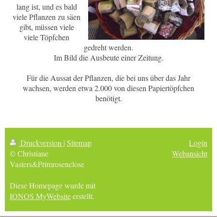
lang ist, und es bald
viele Pflanzen zu säen
gibt, müssen viele
viele Töpfchen
gedreht werden.
Im Bild die Ausbeute einer Zeitung.
Für die Aussat der Pflanzen, die bei uns über das Jahr
wachsen, werden etwa 2.000 von diesen Papiertöpfchen
benötigt.
Druckversion
|
Sitemap
Login
© Christiane
Webansicht
Vasters&Primrosenclose
Diese Homepage wurde mit
IONOS MyWebsite
erstellt.